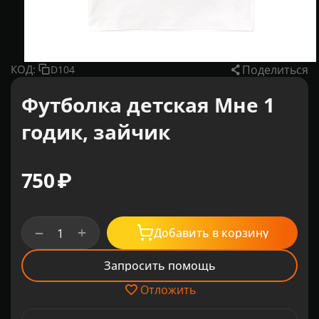
Поделиться
КОД:
D104
Футболка детская Мне 1
годик, зайчик
‍750‍
₽
+
−
Добавить в корзину
Запросить помощь
Отложить