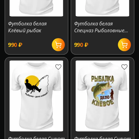
Футболка белая
Футболка белая
Клёвый рыбак
Спецназ Рыболовные
войска
‍990‍
₽
‍990‍
₽
Футболка белая Силуэт
Футболка белая Силуэт