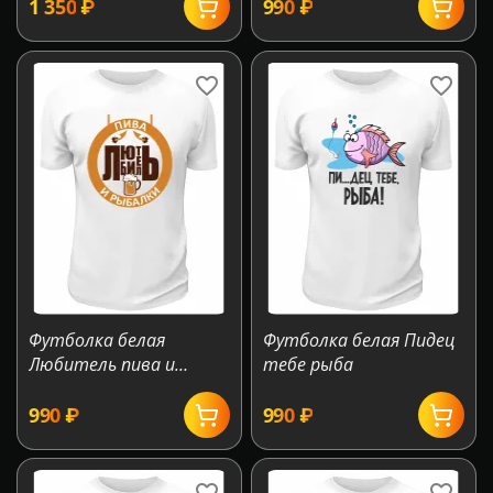
1 350
₽
‍990‍
₽
Футболка белая
Футболка белая Пидец
Любитель пива и
тебе рыба
рыбалки
‍990‍
₽
‍990‍
₽