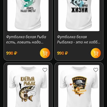
Футболка белая Рыба
Футболка белая
есть, ловить надо
Рыбалка - это не хобби,
уметь
а образ жизни
‍990‍
₽
‍990‍
₽