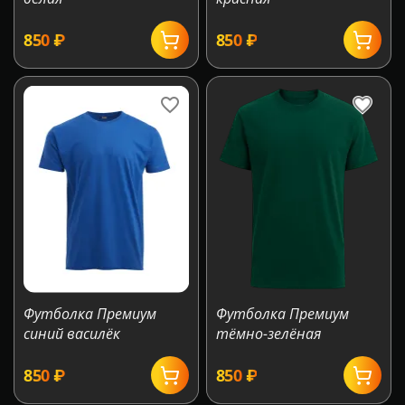
‍850‍
₽
‍850‍
₽
Футболка Премиум
Футболка Премиум
синий василёк
тёмно-зелёная
‍850‍
₽
‍850‍
₽