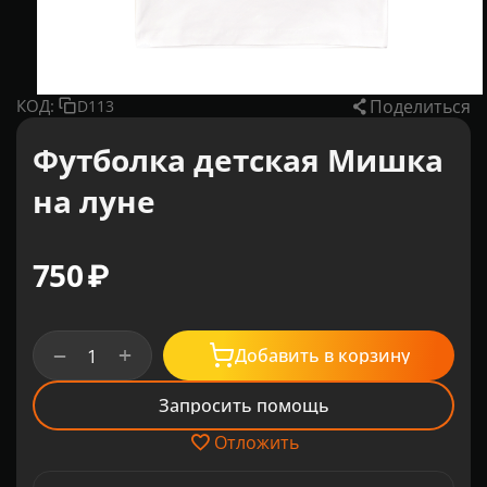
Поделиться
КОД:
D113
Футболка детская Мишка
на луне
‍750‍
₽
+
−
Добавить в корзину
Запросить помощь
Отложить