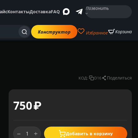
Позвонить
айс
Контакты
Доставка
FAQ
Конструктор
Корзина
Избранное
Поделиться
КОД:
D16
‍750‍
₽
+
−
Добавить в корзину