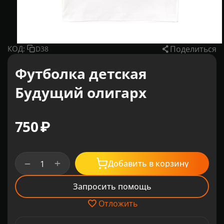
Поделиться
КОД:
D38
Футболка детская
Будущий олигарх
‍750‍
₽
+
−
Добавить в корзину
Запросить помощь
Отложить