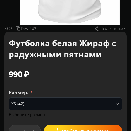
Поделиться
КОД:
Des 242
Футболка белая Жираф с
радужными пятнами
‍990‍
₽
Размер:
Выберите размер