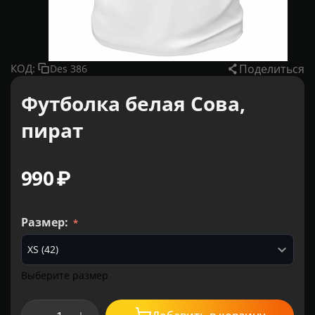
Поделиться
КОД:
Des 386
Футболка белая Сова,
пират
‍990‍
₽
Размер:
Выберите размер