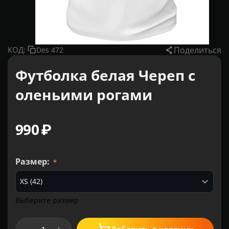
Поделиться
КОД:
Des 472
Футболка белая Череп с
оленьими рогами
‍990‍
₽
Размер:
Выберите размер