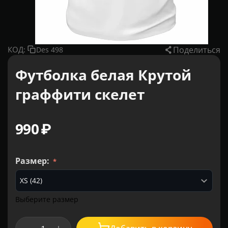
Поделиться
КОД:
Des 498
Футболка белая Крутой
граффити скелет
‍990‍
₽
Размер:
Выберите размер