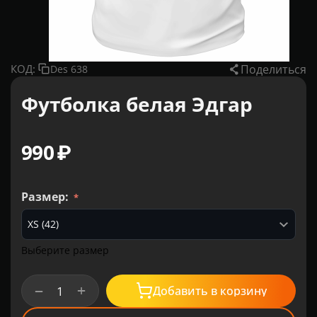
Поделиться
КОД:
Des 638
Футболка белая Эдгар
‍990‍
₽
Размер:
Выберите размер
+
−
Добавить в корзину