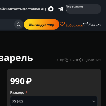
Позвонить
айс
Контакты
Доставка
FAQ
Конструктор
Корзина
Избранное
варель
Поделиться
КОД:
Des 80
‍990‍
₽
Размер: