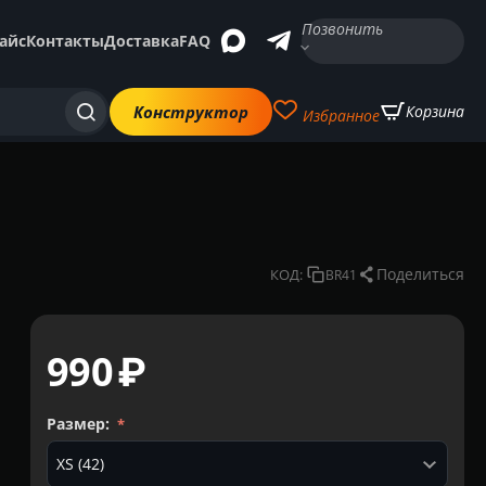
Позвонить
айс
Контакты
Доставка
FAQ
Конструктор
Корзина
Избранное
Поделиться
КОД:
BR41
‍990‍
₽
Размер: