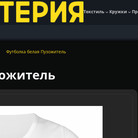
Текстиль
Кружки
Пр
Футболка белая Пузожитель
зожитель