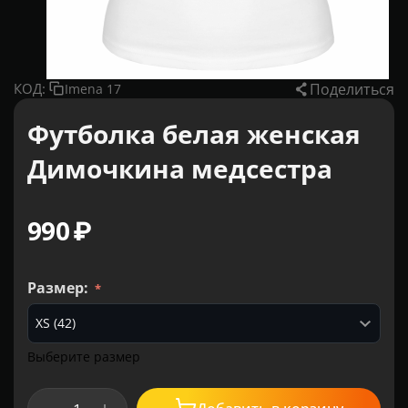
Поделиться
КОД:
Imena 17
Футболка белая женская
Димочкина медсестра
‍990‍
₽
Размер:
Выберите размер