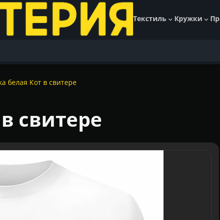
Текстиль
Кружки
Пр
а белая Кот в свитере
 в свитере