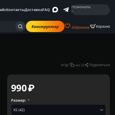
Позвонить
айс
Контакты
Доставка
FAQ
Конструктор
Корзина
Избранное
Поделиться
КОД:
сats 23
‍990‍
₽
Размер: