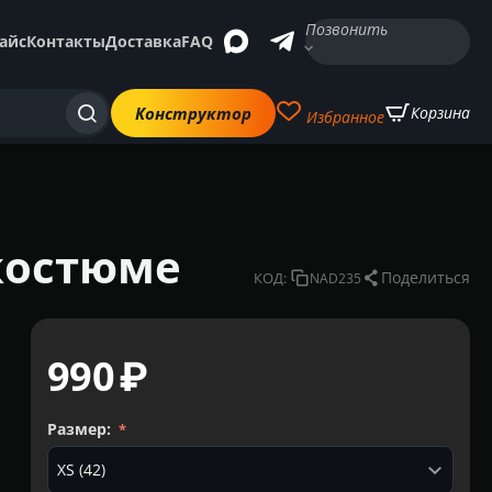
Позвонить
айс
Контакты
Доставка
FAQ
Конструктор
Корзина
Избранное
костюме
Поделиться
КОД:
NAD235
‍990‍
₽
Размер: