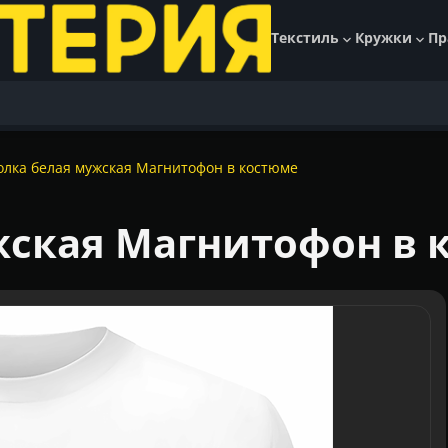
Текстиль
Кружки
Пр
олка белая мужская Магнитофон в костюме
жская Магнитофон в 