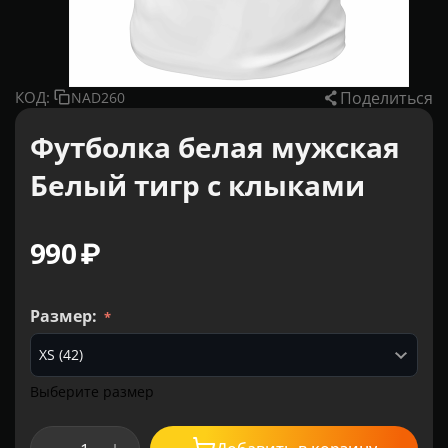
Поделиться
КОД:
NAD260
Футболка белая мужская
Белый тигр с клыками
‍990‍
₽
Размер:
Выберите размер