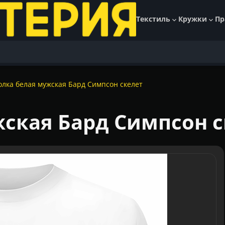
Текстиль
Кружки
Пр
олка белая мужская Бард Симпсон скелет
ская Бард Симпсон с