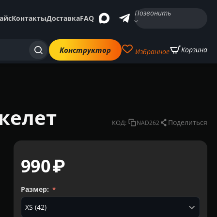
Позвонить
айс
Контакты
Доставка
FAQ
Конструктор
Корзина
Избранное
келет
Поделиться
КОД:
NAD262
‍990‍
₽
Размер: