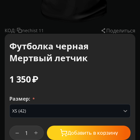
Поделиться
КОД:
nechist 11
Футболка черная
Мертвый летчик
1 350
₽
Размер:
+
−
Добавить в корзину