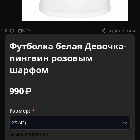
Поделиться
КОД:
N13
Футболка белая Девочка-
пингвин розовым
шарфом
‍990‍
₽
Размер:
Выберите размер