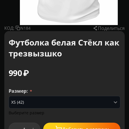
Поделиться
КОД:
N184
Футболка белая Стёкл как
трезвызшко
‍990‍
₽
Размер:
Выберите размер