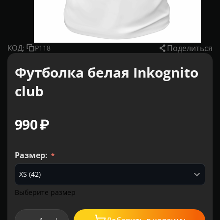
Поделиться
КОД:
P118
Футболка белая Inkognito
club
‍990‍
₽
Размер:
Выберите размер