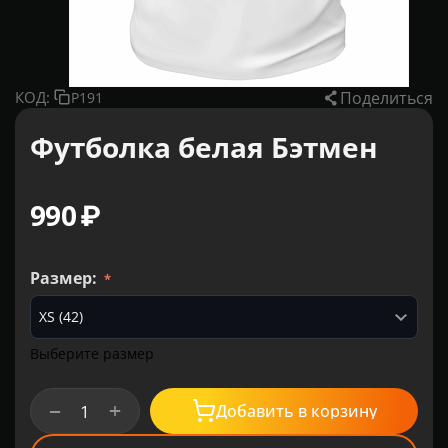
Поделиться
КОД:
P191
Футболка белая Бэтмен
‍990‍
₽
Размер:
Выберите размер
+
−
Добавить в корзину