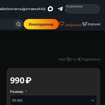
Позвонить
айс
Контакты
Доставка
FAQ
Конструктор
Корзина
Избранное
Поделиться
КОД:
P192
‍990‍
₽
Размер: