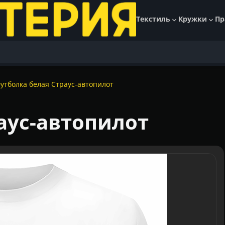
Текстиль
Кружки
Пр
утболка белая Страус-автопилот
аус-автопилот