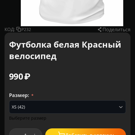
Поделиться
КОД:
P232
Футболка белая Красный
велосипед
‍990‍
₽
Размер:
Выберите размер