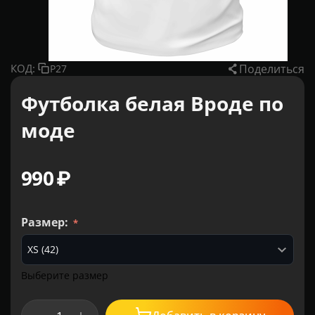
Поделиться
КОД:
P27
Футболка белая Вроде по
моде
‍990‍
₽
Размер:
Выберите размер