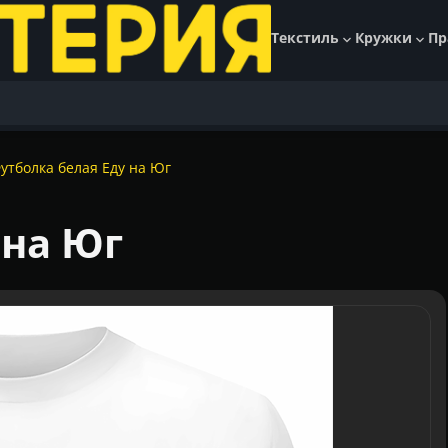
Текстиль
Кружки
Пр
утболка белая Еду на Юг
 на Юг