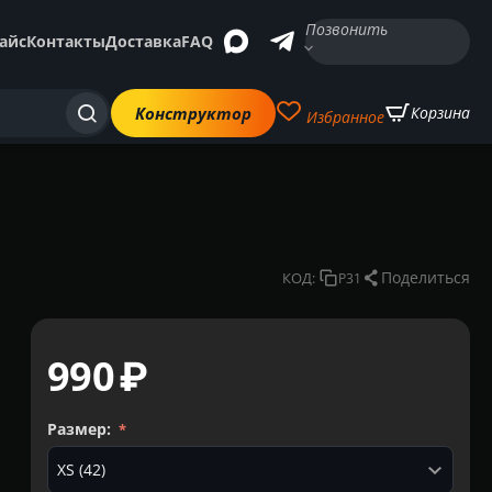
Позвонить
айс
Контакты
Доставка
FAQ
Конструктор
Корзина
Избранное
Поделиться
КОД:
P31
‍990‍
₽
Размер: