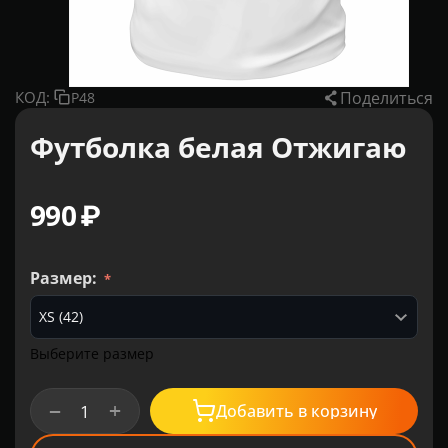
Поделиться
КОД:
P48
Футболка белая Отжигаю
‍990‍
₽
Размер:
Выберите размер
+
−
Добавить в корзину