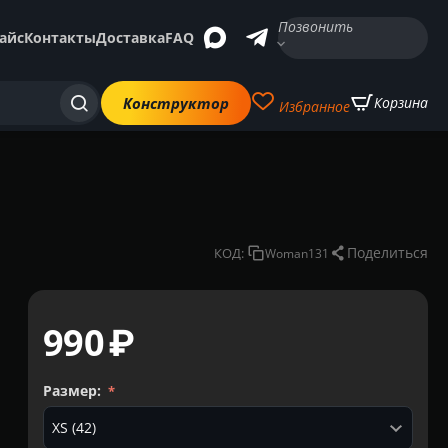
Позвонить
айс
Контакты
Доставка
FAQ
Конструктор
Корзина
Избранное
Поделиться
КОД:
Woman131
‍990‍
₽
Размер: