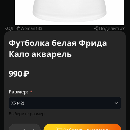
Поделиться
КОД:
Woman133
Футболка белая Фрида
Кало акварель
‍990‍
₽
Размер:
Выберите размер