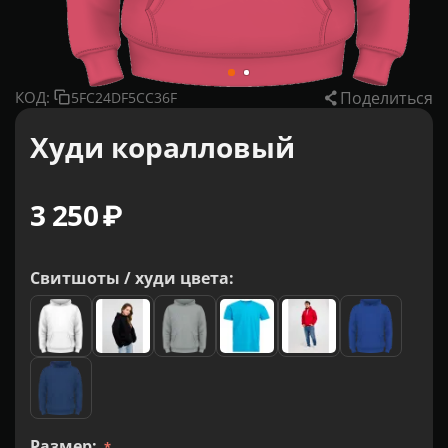
Поделиться
КОД:
5FC24DF5CC36F
Худи коралловый
3 250
₽
Свитшоты / худи цвета:
Размер: